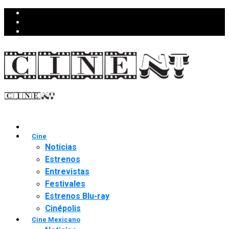
Cine
Noticias
Estrenos
Entrevistas
Festivales
Estrenos Blu-ray
Cinépolis
Cine Mexicano