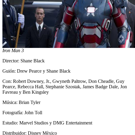
Iron Man 3
Director: Shane Black
Guión: Drew Pearce y
Shane Black
Con: Robert Downey, Jr.,
Gwyneth Paltrow,
Don Cheadle,
Guy
Pearce,
Rebecca Hall,
Stephanie Szostak,
James Badge Dale,
Jon
Favreau
y
Ben Kingsley
Música: Brian Tyler
Fotografía: John Toll
Estudio: Marvel Studios y DMG Entertainment
Distribuidor: Disney Mèxico