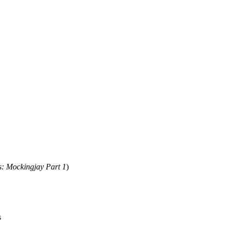
 Mockingjay Part 1
)
s