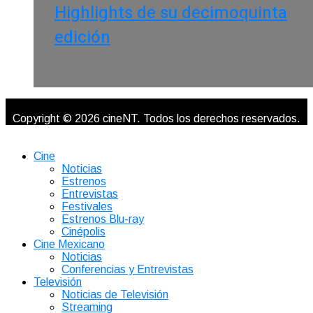
Highlights de su decimoquinta
edición
Copyright © 2026 cineNT. Todos los derechos reservados.
Cine
Noticias
Estrenos
Entrevistas
Festivales
Estrenos Blu-ray
Cinépolis
Cine Mexicano
Noticias
Conferencias y Entrevistas
Televisión
Noticias de Televisión
Streaming