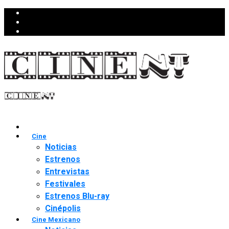
Cine
Noticias
Estrenos
Entrevistas
Festivales
Estrenos Blu-ray
Cinépolis
Cine Mexicano