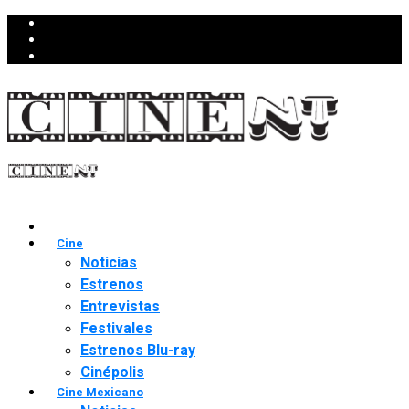
Cine
Noticias
Estrenos
Entrevistas
Festivales
Estrenos Blu-ray
Cinépolis
Cine Mexicano