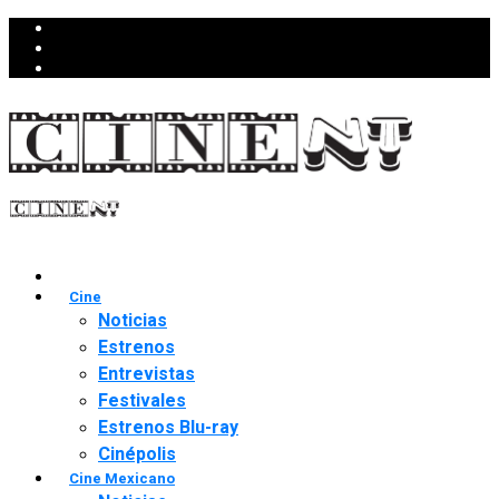
Cine
Noticias
Estrenos
Entrevistas
Festivales
Estrenos Blu-ray
Cinépolis
Cine Mexicano