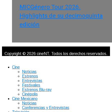
MICGénero Tour 2026.
Highlights de su decimoquinta
edición
Copyright © 2026 cineNT. Todos los derechos reservados.
Cine
Noticias
Estrenos
Entrevistas
Festivales
Estrenos Blu-ray
Cinépolis
Cine Mexicano
Noticias
Conferencias y Entrevistas