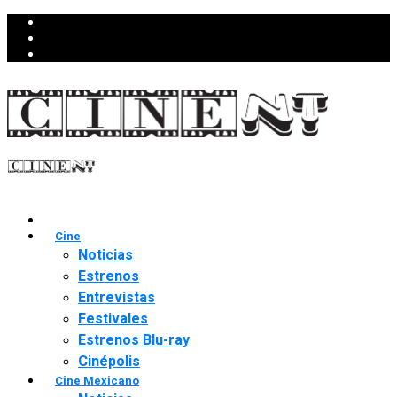
Cine
Noticias
Estrenos
Entrevistas
Festivales
Estrenos Blu-ray
Cinépolis
Cine Mexicano