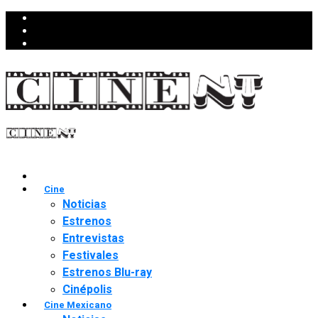
Cine
Noticias
Estrenos
Entrevistas
Festivales
Estrenos Blu-ray
Cinépolis
Cine Mexicano