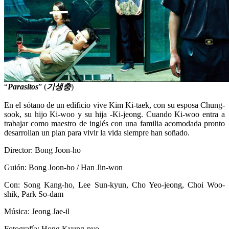
“
Parasitos
” (
기생충
)
En el sótano de un edificio vive Kim Ki-taek, con su esposa Chung-
sook, su hijo Ki-woo y su hija -Ki-jeong. Cuando Ki-woo entra a
trabajar como maestro de inglés con una familia acomodada pronto
desarrollan un plan para vivir la vida siempre han soñado.
Director: Bong Joon-ho
Guión: Bong Joon-ho / Han Jin-won
Con: Song Kang-ho, Lee Sun-kyun, Cho Yeo-jeong, Choi Woo-
shik, Park So-dam
Música: Jeong Jae-il
Fotografía: Hong Kyung-pyo