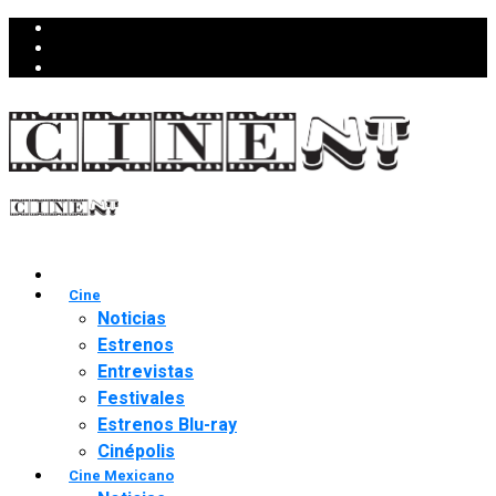
Cine
Noticias
Estrenos
Entrevistas
Festivales
Estrenos Blu-ray
Cinépolis
Cine Mexicano