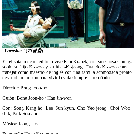
“
Parasitos
” (
기생충
)
En el sótano de un edificio vive Kim Ki-taek, con su esposa Chung-
sook, su hijo Ki-woo y su hija -Ki-jeong. Cuando Ki-woo entra a
trabajar como maestro de inglés con una familia acomodada pronto
desarrollan un plan para vivir la vida siempre han soñado.
Director: Bong Joon-ho
Guión: Bong Joon-ho / Han Jin-won
Con: Song Kang-ho, Lee Sun-kyun, Cho Yeo-jeong, Choi Woo-
shik, Park So-dam
Música: Jeong Jae-il
Fotografía: Hong Kyung-pyo