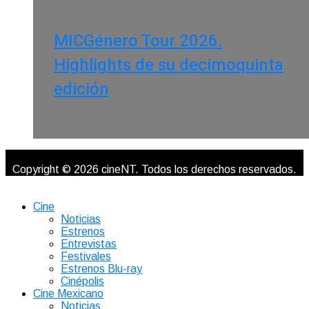
MICGénero Tour 2026.
Highlights de su decimoquinta
edición
Copyright © 2026 cineNT. Todos los derechos reservados.
Cine
Noticias
Estrenos
Entrevistas
Festivales
Estrenos Blu-ray
Cinépolis
Cine Mexicano
Noticias