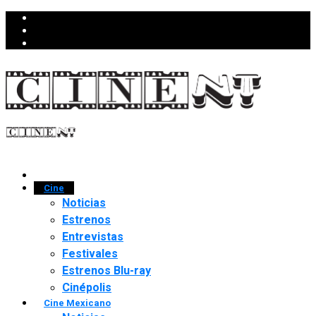
Cine
Noticias
Estrenos
Entrevistas
Festivales
Estrenos Blu-ray
Cinépolis
Cine Mexicano