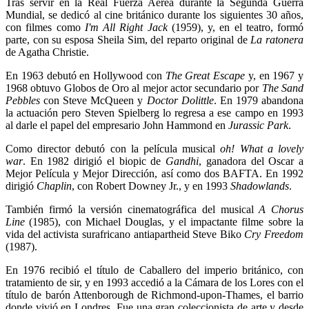
Tras servir en la Real Fuerza Aérea durante la Segunda Guerra
Mundial, se dedicó al cine británico durante los siguientes 30 años,
con filmes como
I'm All Right Jack
(1959), y, en el teatro, formó
parte, con su esposa Sheila Sim, del reparto original de
La ratonera
de Agatha Christie.
En 1963 debutó en Hollywood con
The Great Escape
y, en 1967 y
1968 obtuvo Globos de Oro al mejor actor secundario por
The Sand
Pebbles
con Steve McQueen y
Doctor Dolittle
. En 1979 abandona
la actuación pero Steven Spielberg lo regresa a ese campo en 1993
al darle el papel del empresario John Hammond en
Jurassic Park
.
Como director debutó con la película musical
oh! What a lovely
war
. En 1982 dirigió el biopic de
Gandhi
, ganadora del Oscar a
Mejor Película y Mejor Dirección, así como dos BAFTA. En 1992
dirigió
Chaplin
, con Robert Downey Jr., y en 1993
Shadowlands
.
También firmó la versión cinematográfica del musical
A Chorus
Line
(1985), con Michael Douglas, y el impactante filme sobre la
vida del activista surafricano antiapartheid Steve Biko
Cry Freedom
(1987).
En 1976 recibió el título de Caballero del imperio británico, con
tratamiento de sir, y en 1993 accedió a la Cámara de los Lores con el
título de barón Attenborough de Richmond-upon-Thames, el barrio
donde vivió en Londres. Fue una gran coleccionista de arte y desde