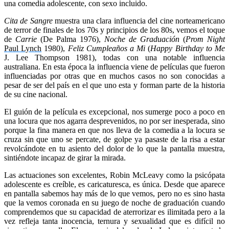
una comedia adolescente, con sexo incluido.
Cita de Sangre
muestra una clara influencia del cine norteamericano
de terror de finales de los 70s y principios de los 80s, vemos el toque
de
Carrie
(De Palma 1976),
Noche de Graduación
(
Prom Night
Paul Lynch
1980),
Feliz Cumpleaños a Mi
(
Happy Birthday to Me
J. Lee Thompson 1981), todas con una notable influencia
australiana. En esta época la influencia viene de películas que fueron
influenciadas por otras que en muchos casos no son conocidas a
pesar de ser del país en el que uno esta y forman parte de la historia
de su cine nacional.
El guión de la película es excepcional, nos sumerge poco a poco en
una locura que nos agarra desprevenidos, no por ser inesperada, sino
porque la fina manera en que nos lleva de la comedia a la locura se
cruza sin que uno se percate, de golpe ya pasaste de la risa a estar
revolcándote en tu asiento del dolor de lo que la pantalla muestra,
sintiéndote incapaz de girar la mirada.
Las actuaciones son excelentes, Robin McLeavy como la psicópata
adolescente es creíble, es caricaturesca, es única. Desde que aparece
en pantalla sabemos hay más de lo que vemos, pero no es sino hasta
que la vemos coronada en su juego de noche de graduación cuando
comprendemos que su capacidad de aterrorizar es ilimitada pero a la
vez refleja tanta inocencia, ternura y sexualidad que es difícil no