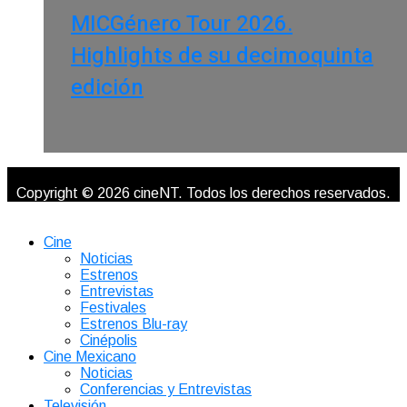
MICGénero Tour 2026.
Highlights de su decimoquinta
edición
Copyright © 2026 cineNT. Todos los derechos reservados.
Cine
Noticias
Estrenos
Entrevistas
Festivales
Estrenos Blu-ray
Cinépolis
Cine Mexicano
Noticias
Conferencias y Entrevistas
Televisión