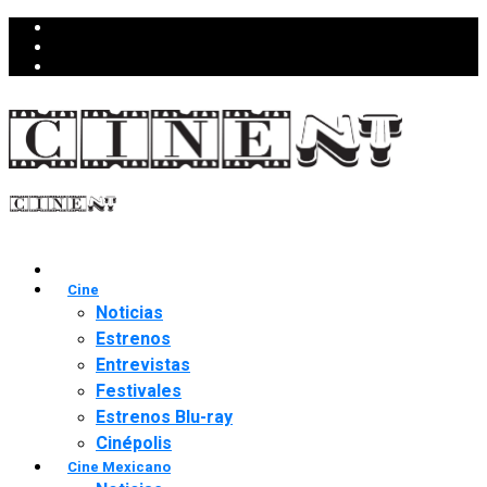
Cine
Noticias
Estrenos
Entrevistas
Festivales
Estrenos Blu-ray
Cinépolis
Cine Mexicano