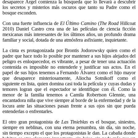
desaparece Argel comienza la búsqueda que lo llevará a descubrir
los secretos y misterios más oscuros que tanto su Padre como el
bosque esconden.
Con una fuerte influencia de
El Último Camino
(
The Road
Hillcoat
2010) Daniel Castro crea una de las películas de ciencia ficción
mexicanas más interesantes de los últimos años, un profundo drama
familiar y social, dotada de una atmósfera asfixiante, inquietante.
La cinta es protagonizada por Brontis Jodorowsky quien como el
padre que hace todo lo posible por mantener a sus hijos alejados del
peligro es enloquecedor, es vibrante, a pesar de tener una actuación
contenida es imposible no entenderle y justificar sus actos. En el
papel de sus hijos tenemos a Fernando Álvarez como el hijo mayor
que desaparece misteriosamente, Aliocha Sotnikoff como el
siguiente en lista, quien domina casi toda la película y cuyas dudas y
temores logran que el espectador se identifique con él. Como la
menor de la familia tenemos a Camila Robertson Glennie, una
encantadora niña que vive siempre al borde de la enfermedad y de la
locura ante las situaciones pasan frente a sus ojos sin que pueda
entenderlas o enfrentarles.
El otro gran protagonista de
Las Tinieblas
es el bosque, siniestro,
siempre en neblinas, con una eterna penumbra, sin día, sin noche,
sin tiempo excepto el que los protagonistas le dan. La cabaña donde