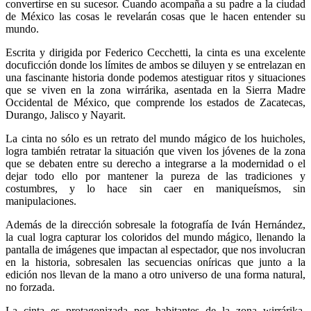
convertirse en su sucesor. Cuando acompaña a su padre a la ciudad
de México las cosas le revelarán cosas que le hacen entender su
mundo.
Escrita y dirigida por Federico Cecchetti, la cinta es una excelente
docuficción donde los límites de ambos se diluyen y se entrelazan en
una fascinante historia donde podemos atestiguar ritos y situaciones
que se viven en la zona wirrárika, asentada en la Sierra Madre
Occidental de México, que comprende los estados de Zacatecas,
Durango, Jalisco y Nayarit.
La cinta no sólo es un retrato del mundo mágico de los huicholes,
logra también retratar la situación que viven los jóvenes de la zona
que se debaten entre su derecho a integrarse a la modernidad o el
dejar todo ello por mantener la pureza de las tradiciones y
costumbres, y lo hace sin caer en maniqueísmos, sin
manipulaciones.
Además de la dirección sobresale la fotografía de Iván Hernández,
la cual logra capturar los coloridos del mundo mágico, llenando la
pantalla de imágenes que impactan al espectador, que nos involucran
en la historia, sobresalen las secuencias oníricas que junto a la
edición nos llevan de la mano a otro universo de una forma natural,
no forzada.
La cinta es protagonizada por habitantes de la zona wirrárika,