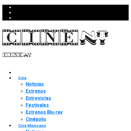
Cine
Noticias
Estrenos
Entrevistas
Festivales
Estrenos Blu-ray
Cinépolis
Cine Mexicano