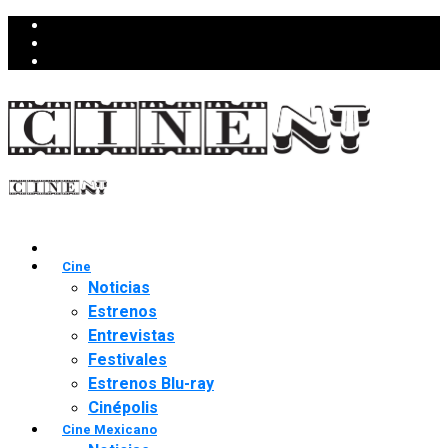
Cine
Noticias
Estrenos
Entrevistas
Festivales
Estrenos Blu-ray
Cinépolis
Cine Mexicano