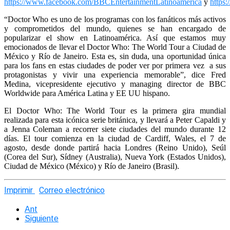
https://www.facebook.com/BBCEntertainmentLatinoamerica
y
https
“Doctor Who es uno de los programas con los fanáticos más activos
y comprometidos del mundo, quienes se han encargado de
popularizar el show en Latinoamérica. Así que estamos muy
emocionados de llevar el Doctor Who: The World Tour a Ciudad de
México y Río de Janeiro. Esta es, sin duda, una oportunidad única
para los fans en estas ciudades de poder ver por primera vez a sus
protagonistas y vivir una experiencia memorable”, dice Fred
Medina, vicepresidente ejecutivo y managing director de BBC
Worldwide para América Latina y EE UU hispano.
El Doctor Who: The World Tour es la primera gira mundial
realizada para esta icónica serie británica, y llevará a Peter Capaldi y
a Jenna Coleman a recorrer siete ciudades del mundo durante 12
días. El tour comienza en la ciudad de Cardiff, Wales, el 7 de
agosto, desde donde partirá hacia Londres (Reino Unido), Seúl
(Corea del Sur), Sídney (Australia), Nueva York (Estados Unidos),
Ciudad de México (México) y Río de Janeiro (Brasil).
Imprimir
Correo electrónico
Ant
Siguiente