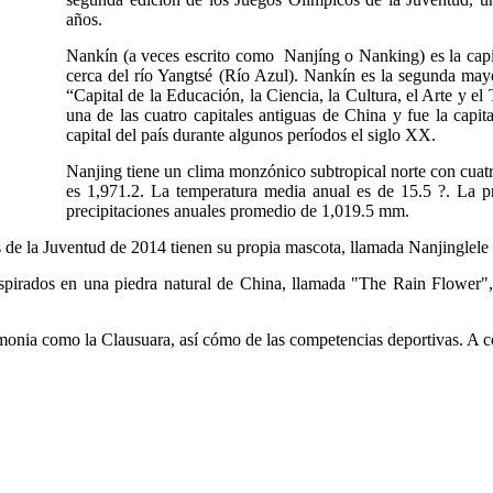
años.
Nankín
(a veces escrito como Nanjíng o Nanking)
es la cap
cerca del río Yangtsé (Río Azul). Nankín es la segunda may
“Capital de la Educación, la Ciencia, la Cultura, el Arte y 
una de las cuatro capitales antiguas de China y fue la capit
capital del país durante algunos períodos el siglo XX.
Nanjing tiene un clima monzónico subtropical norte con cuatr
es 1,971.2. La temperatura media anual es de 15.5 ?. La pre
precipitaciones anuales promedio de 1,019.5 mm.
s de la Juventud de 2014 tienen su propia mascota, llamada Nanjinglele
inspirados en una piedra natural de China, llamada "The Rain Flower",
.
emonia como la Clausuara, así cómo de las competencias deportivas. A c