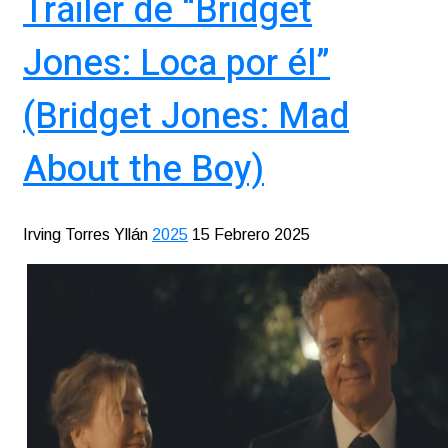
Tráiler de “Bridget
Jones: Loca por él”
(Bridget Jones: Mad
About the Boy)
Irving Torres Yllán
2025
15 Febrero 2025