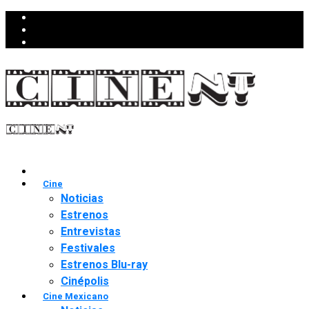
Cine
Noticias
Estrenos
Entrevistas
Festivales
Estrenos Blu-ray
Cinépolis
Cine Mexicano