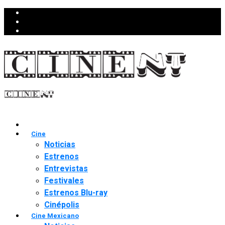
Cine
Noticias
Estrenos
Entrevistas
Festivales
Estrenos Blu-ray
Cinépolis
Cine Mexicano