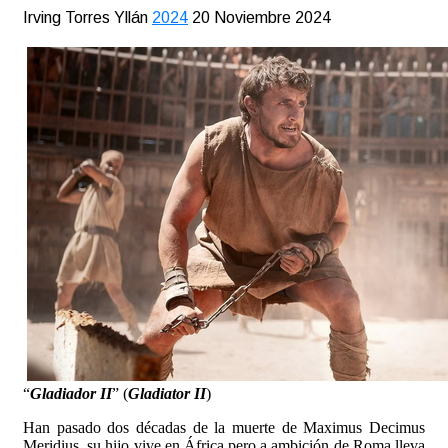
Irving Torres Yllán
2024
20 Noviembre 2024
“
Gladiador II
” (
Gladiator II
)
Han pasado dos décadas de la muerte de Maximus Decimus
Meridius, su hijo vive en África pero a ambición de Roma lleva