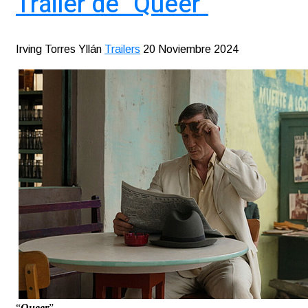
Tráiler de "Queer"
Irving Torres Yllán
Trailers
20 Noviembre 2024
“
Queer
”