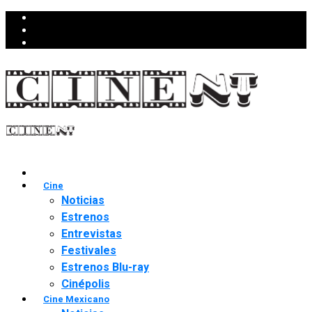
Cine
Noticias
Estrenos
Entrevistas
Festivales
Estrenos Blu-ray
Cinépolis
Cine Mexicano