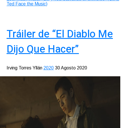
Ted Face the Music)
Tráiler de “El Diablo Me
Dijo Que Hacer”
Irving Torres Yllán
2020
30 Agosto 2020