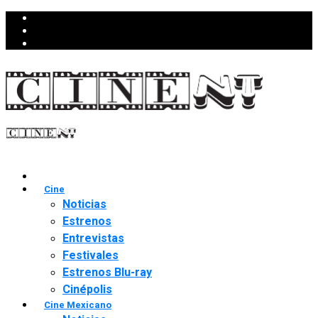
Cine
Noticias
Estrenos
Entrevistas
Festivales
Estrenos Blu-ray
Cinépolis
Cine Mexicano