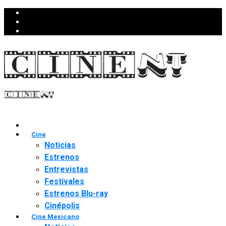
Cine
Noticias
Estrenos
Entrevistas
Festivales
Estrenos Blu-ray
Cinépolis
Cine Mexicano