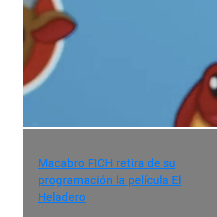
Macabro FICH retira de su
programación la película El
Heladero