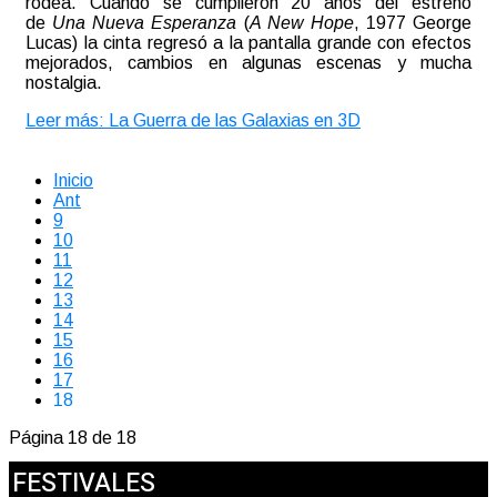
rodea. Cuando se cumplieron 20 años del estreno
de
Una Nueva Esperanza
(
A New Hope
, 1977 George
Lucas) la cinta regresó a la pantalla grande con efectos
mejorados, cambios en algunas escenas y mucha
nostalgia.
Leer más: La Guerra de las Galaxias en 3D
Inicio
Ant
9
10
11
12
13
14
15
16
17
18
Página 18 de 18
FESTIVALES