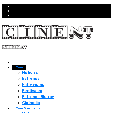
Cine
Noticias
Estrenos
Entrevistas
Festivales
Estrenos Blu-ray
Cinépolis
Cine Mexicano