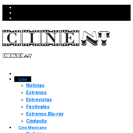
Cine
Noticias
Estrenos
Entrevistas
Festivales
Estrenos Blu-ray
Cinépolis
Cine Mexicano