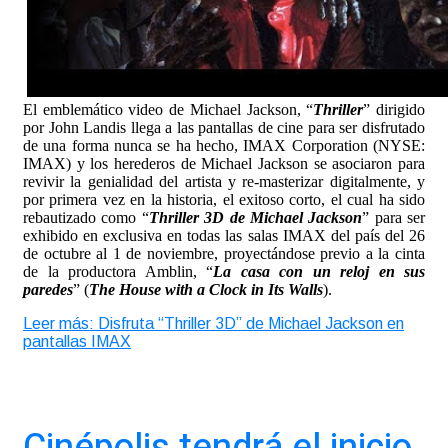
El emblemático video de Michael Jackson, “
Thriller
” dirigido
por John Landis llega a las pantallas de cine para ser disfrutado
de una forma nunca se ha hecho, IMAX Corporation (NYSE:
IMAX) y los herederos de Michael Jackson se asociaron para
revivir la genialidad del artista y re-masterizar digitalmente, y
por primera vez en la historia, el exitoso corto, el cual ha sido
rebautizado como “
Thriller 3D
de Michael Jackson
” para ser
exhibido en exclusiva en todas las salas IMAX del país del 26
de octubre al 1 de noviembre, proyectándose previo a la cinta
de la productora Amblin, “
La
casa con un reloj en sus
paredes
” (
The House with a Clock in Its Walls
).
Leer más: Disfruta “Thriller 3D” de Michael Jackson en
pantallas IMAX
Cinépolis tendrá el inicio