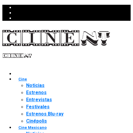
Cine
Noticias
Estrenos
Entrevistas
Festivales
Estrenos Blu-ray
Cinépolis
Cine Mexicano