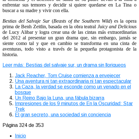
enfrentar sus temores y decidir si quiere quedarse en La Tina o
buscar a su madre y vivir con ella.
Bestias del Salvaje Sur
(
Beasts of the Southern Wild
) es la opera
prima de Benh Zeitlin, basada en la obra teatral
Juicy and Delicious
de Lucy Alibar y logra crear una de las cintas más extraordinarias
del 2012 al presentar un gran drama que, sin embargo, jamás se
siente como tal y que en cambio se transforma en una cinta de
aventuras, todo visto a través de la pequeña protagonista de la
historia.
Leer más: Bestias del salvaje sur, un drama sin lloriqueos
Jack Reacher, Tom Cruise comienza a envejecer
Una aventura ni tan extraordinaria ni tan espectacular
La Caza, la verdad se esconde como un venado en el
bosque
Un Reino Bajo la Luna, una fábula bizarra
Impresiones de los 9 minutos de En la Oscuridad: Star
Trek
El gran secreto, una sociedad sin conciencia
Página 324 de 353
Inicio