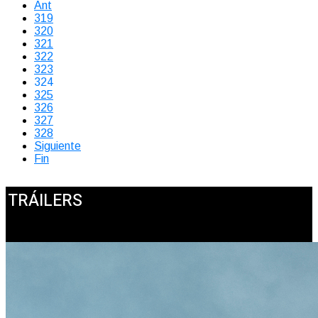
Ant
319
320
321
322
323
324
325
326
327
328
Siguiente
Fin
TRÁILERS